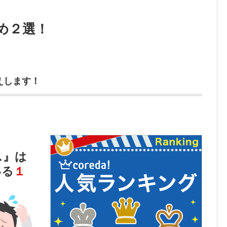
め２選！
えします！
ス』は
いる
１