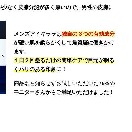
が少なく皮脂分泌が多く厚いので、男性の皮膚に
メンズアイキララは
独自の３つの有効成分
が硬い肌を柔らかくして角質層に働きかけ
ます
。
１日２回塗るだけの簡単ケアで
目元が明る
くハリのある印象
に！
商品名を知らせずお試しいただいた
76%の
モニターさんからご満足いただけました！