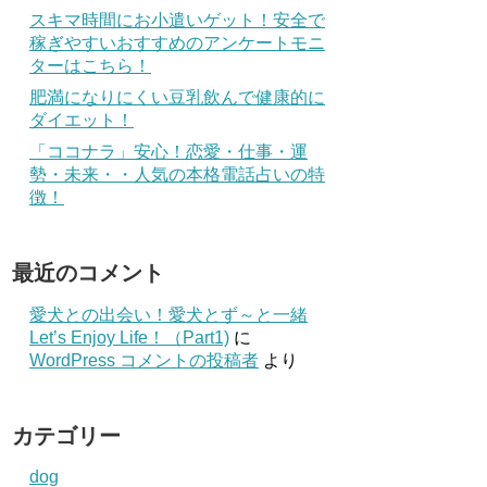
スキマ時間にお小遣いゲット！安全で
稼ぎやすいおすすめのアンケートモニ
ターはこちら！
肥満になりにくい豆乳飲んで健康的に
ダイエット！
「ココナラ」安心！恋愛・仕事・運
勢・未来・・人気の本格電話占いの特
徴！
最近のコメント
愛犬との出会い！愛犬とず～と一緒
Let’s Enjoy Life！（Part1)
に
WordPress コメントの投稿者
より
カテゴリー
dog