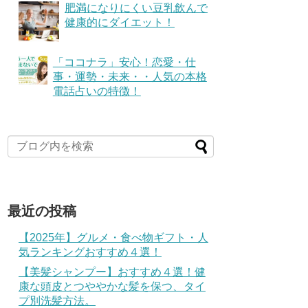
肥満になりにくい豆乳飲んで
健康的にダイエット！
「ココナラ」安心！恋愛・仕
事・運勢・未来・・人気の本格
電話占いの特徴！
最近の投稿
【2025年】グルメ・食べ物ギフト・人
気ランキングおすすめ４選！
【美髪シャンプー】おすすめ４選！健
康な頭皮とつややかな髪を保つ、タイ
プ別洗髪方法。