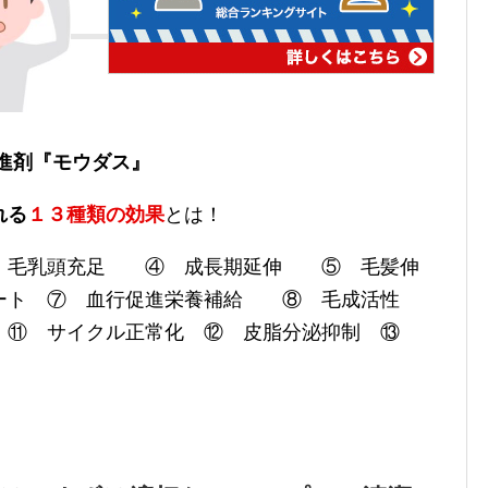
進剤『モウダス』
れる
１３種類の効果
とは！
③ 毛乳頭充足 ④ 成長期延伸 ⑤ 毛髪伸
ト ⑦ 血行促進栄養補給 ⑧ 毛成活性
 ⑪ サイクル正常化 ⑫ 皮脂分泌抑制 ⑬