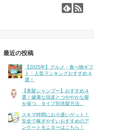
最近の投稿
【2025年】グルメ・食べ物ギフ
ト・人気ランキングおすすめ４
選！
【美髪シャンプー】おすすめ４
選！健康な頭皮とつややかな髪
を保つ、タイプ別洗髪方法。
スキマ時間にお小遣いゲット！
安全で稼ぎやすいおすすめのア
ンケートモニターはこちら！