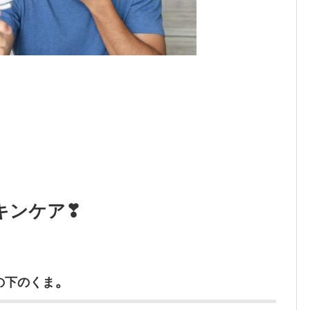
キンケア❣
。
の下のくま