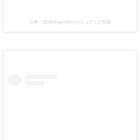
山﨑 茂(@shigeru911)がシェアした投稿