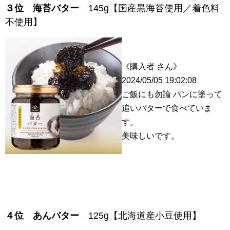
３位
海苔バター
145g【国産黒海苔使用／着色料
不使用】
《購入者 さん》
2024/05/05 19:02:08
ご飯にも勿論 パンに塗って
追いバターで食べていま
す。
美味しいです。
４位
あんバター
125g【北海道産小豆使用】