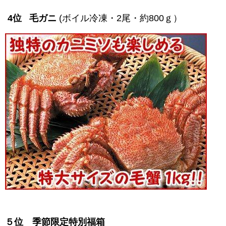
4位
毛ガニ
(ボイル冷凍・2尾・約800ｇ）
５位
季節限定特別福箱