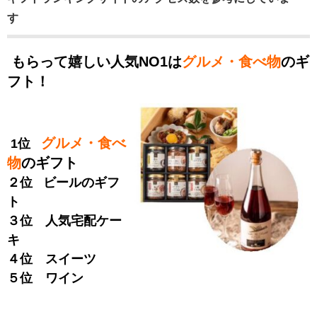
す
もらって嬉しい人気NO1は
グルメ・食べ物
のギ
フト！
グルメ・食べ
1位
物
のギフト
２位 ビールのギフ
ト
３位 人気宅配ケー
キ
４位 スイーツ
５位 ワイン