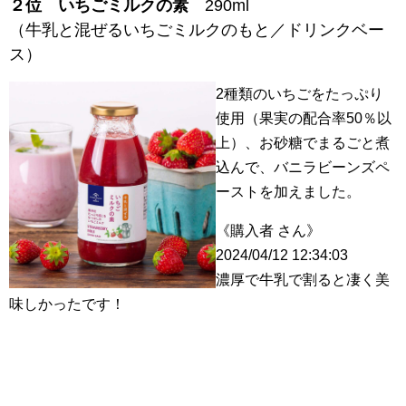
２位
いちごミルクの素
290ml
（牛乳と混ぜるいちごミルクのもと／ドリンクベー
ス）
2種類のいちごをたっぷり
使用（果実の配合率50％以
上）、お砂糖でまるごと煮
込んで、バニラビーンズペ
ーストを加えました。
《購入者 さん》
2024/04/12 12:34:03
濃厚で牛乳で割ると凄く美
味しかったです！